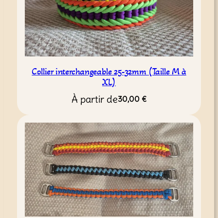
Collier interchangeable 25-32mm (Taille M à
XL)
À partir de
30,00
€