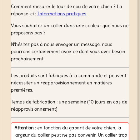
g
Comment mesurer le tour de cou de votre chien ? La
e
réponse ici :
Informations pratiques
.
a
b
Vous souhaitez un collier dans une couleur que nous ne
l
proposons pas ?
e
N’hésitez pas à nous envoyer un message, nous
2
pourrons certainement avoir ce dont vous avez besoin
0
prochainement.
m
m
(
Les produits sont fabriqués à la commande et peuvent
T
nécessiter un réapprovisionnement en matières
a
premières.
i
Temps de fabrication : une semaine (10 jours en cas de
l
réapprovisionnement)
l
e
S
Attention
: en fonction du gabarit de votre chien, la
à
largeur du collier peut ne pas convenir. Un collier trop
X