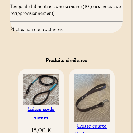
a
Temps de fabrication : une semaine (10 jours en cas de
n
réapprovisionnement)
e
1
9
Photos non contractuelles
m
m
Produits similaires
Laisse corde
10mm
Laisse courte
18,00
€