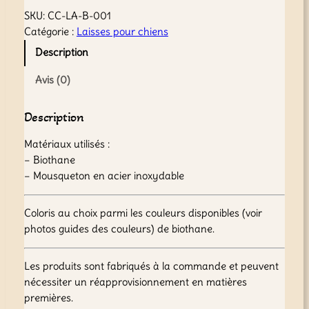
a
SKU:
CC-LA-B-001
n
Catégorie :
Laisses pour chiens
t
Description
i
t
Avis (0)
é
d
Description
e
L
Matériaux utilisés :
a
– Biothane
i
– Mousqueton en acier inoxydable
s
s
Coloris au choix parmi les couleurs disponibles (voir
e
photos guides des couleurs) de biothane.
b
i
o
Les produits sont fabriqués à la commande et peuvent
t
nécessiter un réapprovisionnement en matières
h
premières.