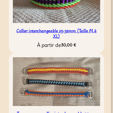
Collier interchangeable 25-32mm (Taille M à
XL)
À partir de
30,00
€