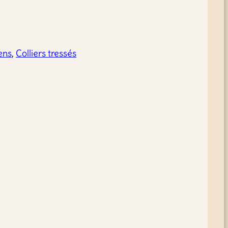
ens
, 
Colliers tressés