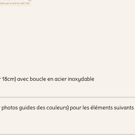
r
B
r
i
d
g
e
t
r 18cm) avec boucle en acier inoxydable
ir photos guides des couleurs) pour les éléments suivants 