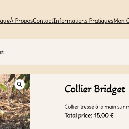
ique
À Propos
Contact
Informations Pratiques
Mon 
et
Collier Bridget
Collier tressé à la main su
Total price:
15,00
€