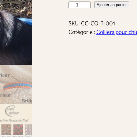
q
Ajouter au panier
u
a
SKU:
CC-CO-T-001
n
Catégorie :
Colliers pour chi
t
i
t
é
d
e
C
o
l
l
i
e