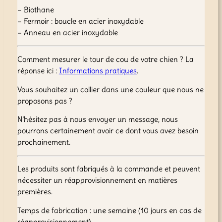
– Biothane
l
– Fermoir : boucle en acier inoxydable
l
– Anneau en acier inoxydable
i
e
r
Comment mesurer le tour de cou de votre chien ? La
b
réponse ici :
Informations pratiques
.
i
Vous souhaitez un collier dans une couleur que nous ne
o
proposons pas ?
t
h
N’hésitez pas à nous envoyer un message, nous
a
pourrons certainement avoir ce dont vous avez besoin
n
prochainement.
e
2
Les produits sont fabriqués à la commande et peuvent
5
nécessiter un réapprovisionnement en matières
m
premières.
m
Temps de fabrication : une semaine (10 jours en cas de
réapprovisionnement)