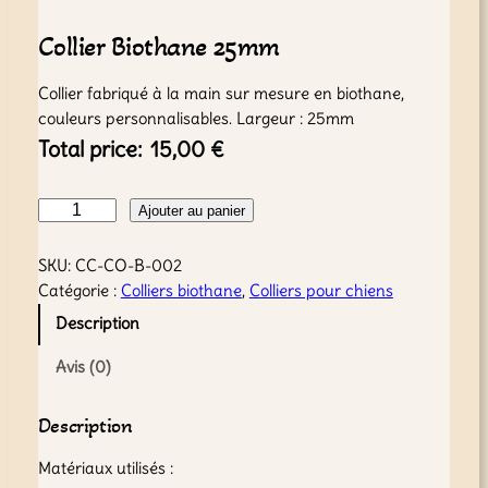
Collier Biothane 25mm
Collier fabriqué à la main sur mesure en biothane,
couleurs personnalisables. Largeur : 25mm
Total price:
15,00
€
q
Ajouter au panier
u
a
SKU:
CC-CO-B-002
n
Catégorie :
Colliers biothane
, 
Colliers pour chiens
t
Description
i
t
Avis (0)
é
d
Description
e
C
Matériaux utilisés :
o